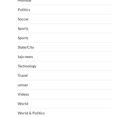
Mumbai
Politics
Soccer
Sports
Sports
State/City
taja news
Technology
Travel
unnao
Videos
World
World & Politics