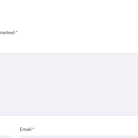
e marked
*
Email
*