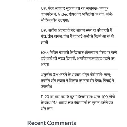
UP: पंखा लगाकर सुखाया जा रहा लखनऊ-कानपुर
एक्सप्रेस वे, Video शेयर कर अखिलेश का तंज; बोले-
जोखिम कौन उठाएगा?
UP: अतीक अहमद के बेटे आबान समेत दो की हादसे में
मौत, तीन घायल, जेल में बंद भाई अली से मिलने आ रहे थे
झांसी
E20: नितिन गडकरी के खिलाफ ऑनलाइन पोस्ट पर बॉम्बे
हाई कोर्ट की सख्त टिप्पणी, आपत्तिजनक कंटेंट हटाने का
आदेश
अनुच्छेद 370 हटने के 7 साल: पीएम मोदी बोले- जम्मू-
कश्मीर और लद्दाख ने विकास का नया दौर देखा; गिनाईं ये
उपलब्धि
E-20 पर आर-पार के मूड में केजरीवाल: आज 100 लोगों
के साथ PM आवास तक पैदल मार्च का एलान, करेंगे एक
और काम
Recent Comments