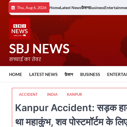
Skip
Thu, Aug 6, 2026
Home
Latest News
फ़ैशन
Business
Entertainme
to
content
SBJ NEWS
सच्चाई का तेवर
HOME
LATEST NEWS
फ़ैशन
BUSINESS
ENTERTA
ACCIDENT
INDIA
KANPUR
Kanpur Accident: सड़क हादसे म
था महाकुंभ, शव पोस्टमॉर्टम के लि