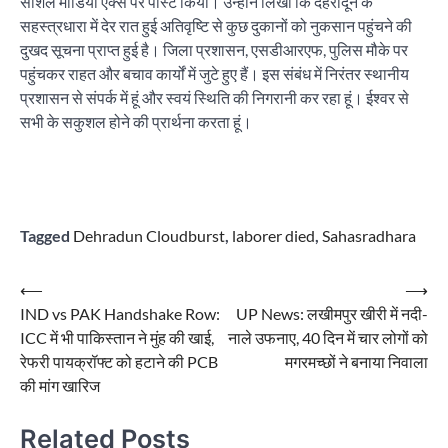
सोशल मीडिया एक्स पर पोस्ट किया। उन्होंने लिखा कि देहरादून के
सहस्त्रधारा में देर रात हुई अतिवृष्टि से कुछ दुकानों को नुकसान पहुंचने की
दुखद सूचना प्राप्त हुई है। जिला प्रशासन, एसडीआरएफ, पुलिस मौके पर
पहुंचकर राहत और बचाव कार्यों में जुटे हुए हैं। इस संबंध में निरंतर स्थानीय
प्रशासन से संपर्क में हूं और स्वयं स्थिति की निगरानी कर रहा हूं। ईश्वर से
सभी के सकुशल होने की प्रार्थना करता हूं।
Tagged
Dehradun Cloudburst
,
laborer died
,
Sahasradhara
Post
⟵
⟶
IND vs PAK Handshake Row:
UP News: लखीमपुर खीरी में नदी-
navigation
ICC में भी पाकिस्तान ने मुंह की खाई,
नाले उफनाए, 40 दिन में चार लोगों को
रेफरी पायक्रॉफ्ट को हटाने की PCB
मगरमच्छों ने बनाया निवाला
की मांग खारिज
Related Posts