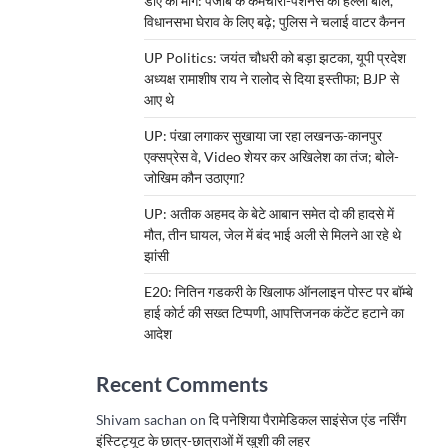
डीए की मांग: पंजाब के कर्मचारी-पेंशनर्स का हल्ला बोल,
विधानसभा घेराव के लिए बढ़े; पुलिस ने चलाई वाटर कैनन
UP Politics: जयंत चौधरी को बड़ा झटका, यूपी प्रदेश
अध्यक्ष रामाशीष राय ने रालोद से दिया इस्तीफा; BJP से
आए थे
UP: पंखा लगाकर सुखाया जा रहा लखनऊ-कानपुर
एक्सप्रेस वे, Video शेयर कर अखिलेश का तंज; बोले-
जोखिम कौन उठाएगा?
UP: अतीक अहमद के बेटे आबान समेत दो की हादसे में
मौत, तीन घायल, जेल में बंद भाई अली से मिलने आ रहे थे
झांसी
E20: नितिन गडकरी के खिलाफ ऑनलाइन पोस्ट पर बॉम्बे
हाई कोर्ट की सख्त टिप्पणी, आपत्तिजनक कंटेंट हटाने का
आदेश
Recent Comments
Shivam sachan
on
दि पनेशिया पैरामेडिकल साइंसेज एंड नर्सिंग
इंस्टिट्यूट के छात्र-छात्राओं में खुशी की लहर