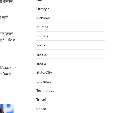
ेश भास्कर
Lifestyle
ी सूची
lucknow
Mumbai
म्मत कराने
Politics
ए हैं। बैठक
Soccer
Sports
Sports
ाग मिलकर
⟶
State/City
्व तैयारी
taja news
Technology
Travel
unnao