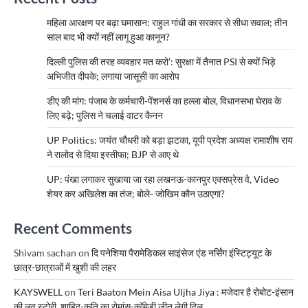
महिला आरक्षण पर बढ़ा घमासान: राहुल गांधी का सरकार से सीधा सवाल; तीन
साल बाद भी क्यों नहीं लागू हुआ कानून?
दिल्ली पुलिस की तरह व्यवहार मत करो’: सुरक्षा में तैनात PSI से क्यों भिड़े
अभिजीत दीपके; लगाया जासूसी का आरोप
डीए की मांग: पंजाब के कर्मचारी-पेंशनर्स का हल्ला बोल, विधानसभा घेराव के
लिए बढ़े; पुलिस ने चलाई वाटर कैनन
UP Politics: जयंत चौधरी को बड़ा झटका, यूपी प्रदेश अध्यक्ष रामाशीष राय
ने रालोद से दिया इस्तीफा; BJP से आए थे
UP: पंखा लगाकर सुखाया जा रहा लखनऊ-कानपुर एक्सप्रेस वे, Video
शेयर कर अखिलेश का तंज; बोले- जोखिम कौन उठाएगा?
Recent Comments
Shivam sachan
on
दि पनेशिया पैरामेडिकल साइंसेज एंड नर्सिंग इंस्टिट्यूट के
छात्र-छात्राओं में खुशी की लहर
KAYSWELL
on
Teri Baaton Mein Aisa Uljha Jiya : मजेदार है रोबोट-इंसान
की लव स्टोरी, शाहिद-कृति का रोमांस-कॉमेडी जीत लेगी दिल