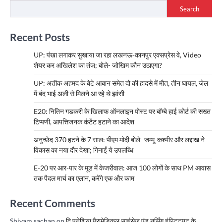
Search
Recent Posts
UP: पंखा लगाकर सुखाया जा रहा लखनऊ-कानपुर एक्सप्रेस वे, Video
शेयर कर अखिलेश का तंज; बोले- जोखिम कौन उठाएगा?
UP: अतीक अहमद के बेटे आबान समेत दो की हादसे में मौत, तीन घायल, जेल
में बंद भाई अली से मिलने आ रहे थे झांसी
E20: नितिन गडकरी के खिलाफ ऑनलाइन पोस्ट पर बॉम्बे हाई कोर्ट की सख्त
टिप्पणी, आपत्तिजनक कंटेंट हटाने का आदेश
अनुच्छेद 370 हटने के 7 साल: पीएम मोदी बोले- जम्मू-कश्मीर और लद्दाख ने
विकास का नया दौर देखा; गिनाईं ये उपलब्धि
E-20 पर आर-पार के मूड में केजरीवाल: आज 100 लोगों के साथ PM आवास
तक पैदल मार्च का एलान, करेंगे एक और काम
Recent Comments
Shivam sachan
on
दि पनेशिया पैरामेडिकल साइंसेज एंड नर्सिंग इंस्टिट्यूट के