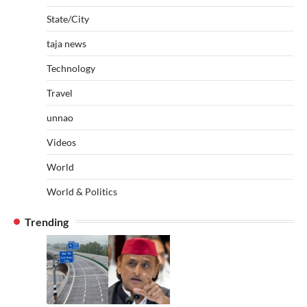
State/City
taja news
Technology
Travel
unnao
Videos
World
World & Politics
Trending