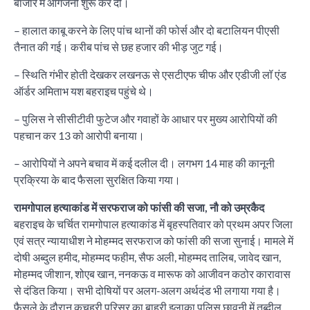
बाजार में आगजनी शुरू कर दी।
– हालात काबू करने के लिए पांच थानों की फोर्स और दो बटालियन पीएसी
तैनात की गई। करीब पांच से छह हजार की भीड़ जुट गई।
– स्थिति गंभीर होती देखकर लखनऊ से एसटीएफ चीफ और एडीजी लॉ एंड
ऑर्डर अमिताभ यश बहराइच पहुंचे थे।
– पुलिस ने सीसीटीवी फुटेज और गवाहों के आधार पर मुख्य आरोपियों की
पहचान कर 13 को आरोपी बनाया।
– आरोपियों ने अपने बचाव में कई दलील दी। लगभग 14 माह की कानूनी
प्रक्रिया के बाद फैसला सुरक्षित किया गया।
रामगोपाल हत्याकांड में सरफराज को फांसी की सजा, नौ को उम्रकैद
बहराइच के चर्चित रामगोपाल हत्याकांड में बृहस्पतिवार को प्रथम अपर जिला
एवं सत्र न्यायाधीश ने मोहम्मद सरफराज को फांसी की सजा सुनाई। मामले में
दोषी अब्दुल हमीद, मोहम्मद फहीम, सैफ अली, मोहम्मद तालिब, जावेद खान,
मोहम्मद जीशान, शोएब खान, ननकऊ व मारूफ को आजीवन कठोर कारावास
से दंडित किया। सभी दोषियों पर अलग-अलग अर्थदंड भी लगाया गया है।
फैसले के दौरान कचहरी परिसर का बाहरी इलाका पुलिस छावनी में तब्दील