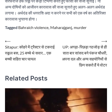
सरफराज उर्फ रिंकू पर कड़ी टिप्पणी करते हुए फांसी की सजा सुनाई। नौ
अन्य दोषियों को आजीवन कारावास की सजा सुनाते हुए अलग-अलग अर्थदंड
लगाया। अर्थदंड की धनराशि अदा न करने पर सभी को एक वर्ष का अतिरिक्त
कारावास भुगतना होगा।
Tagged
Bahraich violence
,
Maharajganj
,
murder
Post
⟵
⟶
Sitapur: कोहरे में ट्रैक्टर से टकराई
UP: अगड़ा-पिछड़ा गठजोड़ से ही
navigation
स्कूल बस, 25 बच्चे थे सवार… एक
सात बार सांसद बने पंकज चौधरी,
बच्ची सहित चार घायल
अपना दल और अन्य सहयोगियों से
छिन सकते हैं ये वोटर
Related Posts